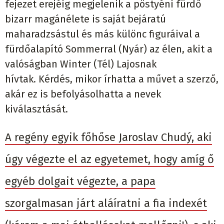
fejezet erejéig megjelenik a pöstyéni fürdő
bizarr magánélete is saját bejáratú
maharadzsástul és más különc figuráival a
fürdőalapító Sommerral (Nyár) az élen, akit a
valóságban Winter (Tél) Lajosnak
hívtak.
Kérdés, mikor írhatta a művet a szerző,
akár ez is befolyásolhatta a nevek
kiválasztását.
A regény egyik főhőse Jaroslav Chudý, aki
úgy végezte el az egyetemet, hogy amíg ő
egyéb dolgait végezte, a papa
szorgalmasan járt aláíratni a fia indexét