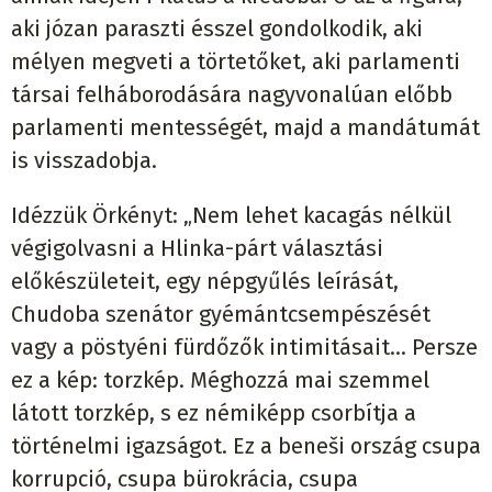
aki józan paraszti ésszel gondolkodik, aki
mélyen megveti a törtetőket, aki parlamenti
társai felháborodására nagyvonalúan előbb
parlamenti mentességét, majd a mandátumát
is visszadobja.
Idézzük Örkényt: „Nem lehet kacagás nélkül
végigolvasni a Hlinka-párt választási
előkészületeit, egy népgyűlés leírását,
Chudoba szenátor gyémántcsempészését
vagy a pöstyéni fürdőzők intimitásait… Persze
ez a kép: torzkép. Méghozzá mai szemmel
látott torzkép, s ez némiképp csorbítja a
történelmi igazságot. Ez a beneši ország csupa
korrupció, csupa bürokrácia, csupa