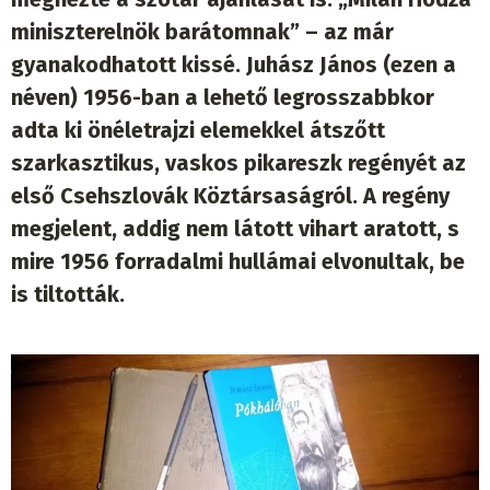
miniszterelnök barátomnak” – az már
gyanakodhatott kissé. Juhász János (ezen a
néven) 1956-ban a lehető legrosszabbkor
adta ki önéletrajzi elemekkel átszőtt
szarkasztikus, vaskos pikareszk regényét az
első Csehszlovák Köztársaságról. A regény
megjelent, addig nem látott vihart aratott, s
mire 1956 forradalmi hullámai elvonultak, be
is tiltották.