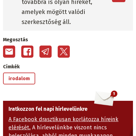
továbbra is olyan híreket,
amelyek mögött valódi
szerkesztőség áll.
Megosztás
Címkék
irodalom
Iratkozzon fel napi hírlevelünkre
A Facebook drasztikusan korlátozza híreink
elérését.
A hírlevelünkbe viszont nincs
beleszólása, abból minden munkanapon