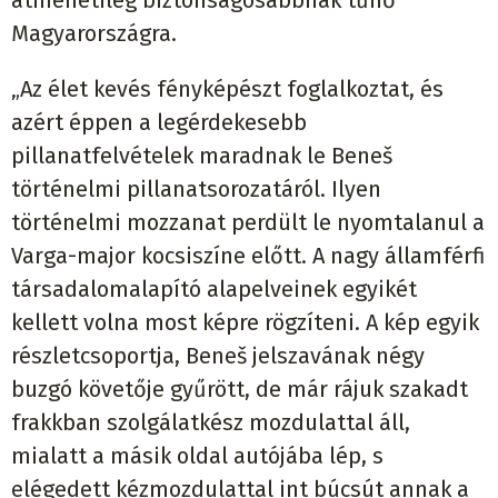
átmenetileg biztonságosabbnak tűnő
Magyarországra.
„Az élet kevés fényképészt foglalkoztat, és
azért éppen a legérdekesebb
pillanatfelvételek maradnak le Beneš
történelmi pillanatsorozatáról. Ilyen
történelmi mozzanat perdült le nyomtalanul a
Varga-major kocsiszíne előtt. A nagy államférfi
társadalomalapító alapelveinek egyikét
kellett volna most képre rögzíteni. A kép egyik
részletcsoportja, Beneš jelszavának négy
buzgó követője gyűrött, de már rájuk szakadt
frakkban szolgálatkész mozdulattal áll,
mialatt a másik oldal autójába lép, s
elégedett kézmozdulattal int búcsút annak a