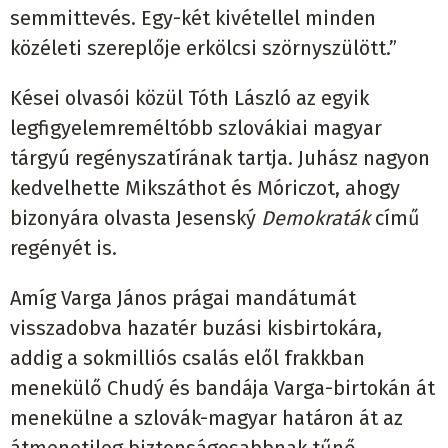
semmittevés. Egy-két kivétellel minden
közéleti szereplője erkölcsi szörnyszülött.”
Kései olvasói közül Tóth László az egyik
legfigyelemreméltóbb szlovákiai magyar
tárgyú regényszatírának tartja. Juhász nagyon
kedvelhette Mikszáthot és Móriczot, ahogy
bizonyára olvasta Jesenský
Demokraták
című
regényét is.
Amíg Varga János prágai mandátumát
visszadobva hazatér buzási kisbirtokára,
addig a sokmilliós csalás elől frakkban
menekülő Chudý és bandája Varga-birtokán át
menekülne a szlovák-magyar határon át az