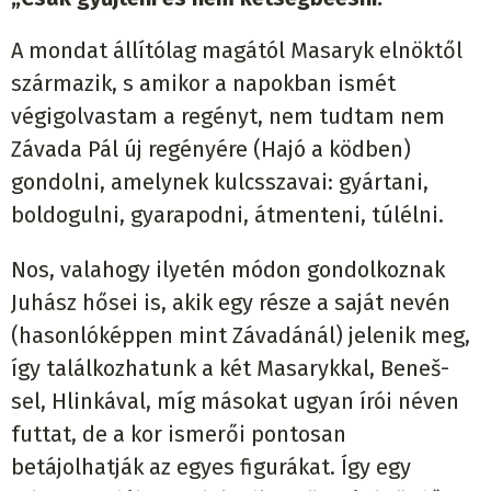
A mondat állítólag magától Masaryk elnöktől
származik, s amikor a napokban ismét
végigolvastam a regényt, nem tudtam nem
Závada Pál új regényére (Hajó a ködben)
gondolni, amelynek kulcsszavai: gyártani,
boldogulni, gyarapodni, átmenteni, túlélni.
Nos, valahogy ilyetén módon gondolkoznak
Juhász hősei is, akik egy része a saját nevén
(hasonlóképpen mint Závadánál) jelenik meg,
így találkozhatunk a két Masarykkal, Beneš-
sel, Hlinkával, míg másokat ugyan írói néven
futtat, de a kor ismerői pontosan
betájolhatják az egyes figurákat. Így egy