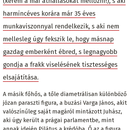
(kérem a mai áthallásokat mellőzni!), s aki
harmincéves korára már 35 éves
munkaviszonnyal rendelkezik, s aki nem
mellesleg úgy fekszik le, hogy másnap
gazdag emberként ébred, s legnagyobb
gondja a frakk viselésének tisztességes
elsajátítása.
A másik főhős, a tőle diametrálisan különböző
józan paraszti figura, a buzási Varga János, akit
valószínűleg saját magáról mintázott Juhász,
aki úgy került a prágai parlamentbe, mint
annak idején Pilátus a krédóba. Ő az a figura,