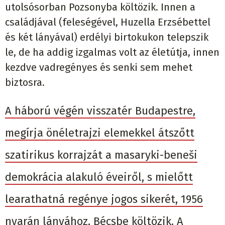
utolsósorban Pozsonyba költözik. Innen a
családjával (feleségével, Huzella Erzsébettel
és két lányával) erdélyi birtokukon telepszik
le, de ha addig izgalmas volt az életútja, innen
kezdve vadregényes és senki sem mehet
biztosra.
A háború végén visszatér Budapestre,
megírja önéletrajzi elemekkel átszőtt
szatirikus korrajzát a masaryki-beneši
demokrácia alakuló éveiről, s mielőtt
learathatná regénye jogos sikerét, 1956
nyarán lányához, Bécsbe költözik. A