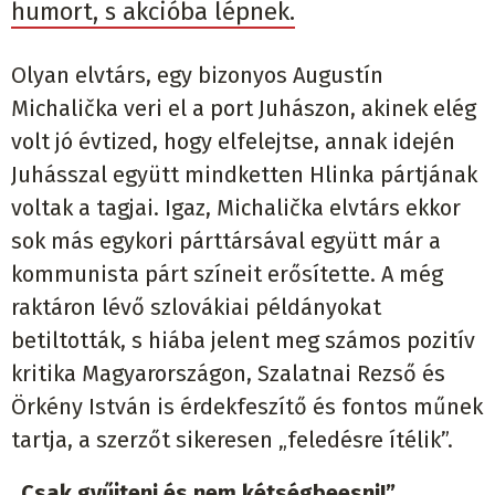
humort, s akcióba lépnek.
Olyan elvtárs, egy bizonyos Augustín
Michalička veri el a port Juhászon, akinek elég
volt jó évtized, hogy elfelejtse, annak idején
Juhásszal együtt mindketten Hlinka pártjának
voltak a tagjai. Igaz, Michalička elvtárs ekkor
sok más egykori párttársával együtt már a
kommunista párt színeit erősítette. A még
raktáron lévő szlovákiai példányokat
betiltották, s hiába jelent meg számos pozitív
kritika Magyarországon, Szalatnai Rezső és
Örkény István is érdekfeszítő és fontos műnek
tartja, a szerzőt sikeresen „feledésre ítélik”.
„Csak gyűjteni és nem kétségbeesni!”