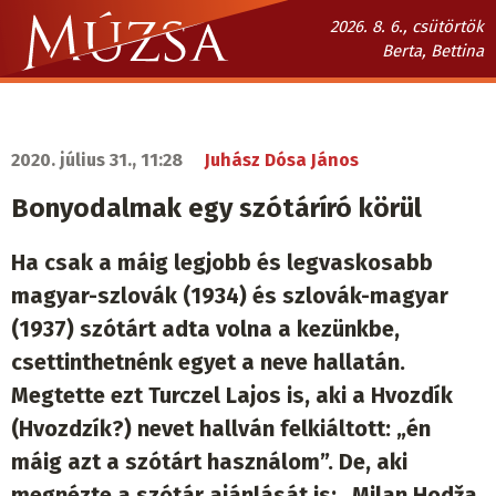
Ugrás
2026. 8. 6., csütörtök
a
Berta, Bettina
tartalomra
Múzsa.sk
fő
navigáció
2020. július 31., 11:28
Juhász Dósa János
Bonyodalmak egy szótáríró körül
Ha csak a máig legjobb és legvaskosabb
magyar-szlovák (1934) és szlovák-magyar
(1937) szótárt adta volna a kezünkbe,
csettinthetnénk egyet a neve hallatán.
Megtette ezt Turczel Lajos is, aki a Hvozdík
(Hvozdzík?) nevet hallván felkiáltott: „én
máig azt a szótárt használom”. De, aki
megnézte a szótár ajánlását is: „Milan Hodža