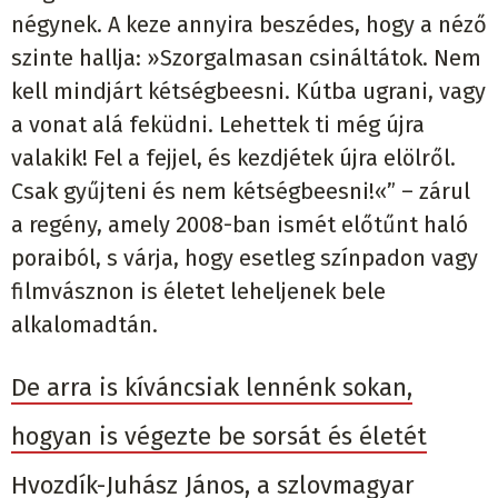
négynek. A keze annyira beszédes, hogy a néző
szinte hallja:
»
Szorgalmasan csináltátok. Nem
kell mindjárt kétségbeesni. Kútba ugrani, vagy
a vonat alá feküdni. Lehettek ti még újra
valakik! Fel a fejjel, és kezdjétek újra elölről.
Csak gyűjteni és nem kétségbeesni!
«
” – zárul
a regény, amely 2008-ban ismét előtűnt haló
poraiból, s várja, hogy esetleg színpadon vagy
filmvásznon is életet leheljenek bele
alkalomadtán.
De arra is kíváncsiak lennénk sokan,
hogyan is végezte be sorsát és életét
Hvozdík-Juhász János, a szlovmagyar