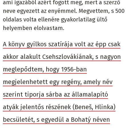
ami igazából azért fogott meg, mert a szerző
neve egyezett az enyémmel. Megvettem, s 500
oldalas volta ellenére gyakorlatilag ültő
helyemben elolvastam.
A könyv gyilkos szatírája volt az épp csak
akkor alakult Csehszlovákiának, s nagyon
meglepődtem, hogy 1956-ban
megjelenhetett egy regény, amely név
szerint tiporja sárba az államalapító
atyák jelentős részének (Beneš, Hlinka)
becsületét, s egyedül a Bohatý néven