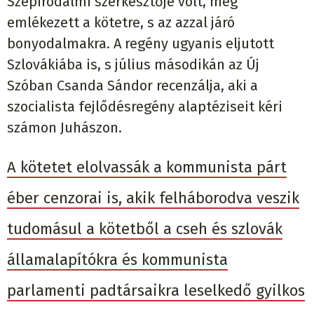
Szépirodalmi szerkesztője volt, még
emlékezett a kötetre, s az azzal járó
bonyodalmakra. A regény ugyanis eljutott
Szlovákiába is, s július másodikán az Új
Szóban Csanda Sándor recenzálja, aki a
szocialista fejlődésregény alaptéziseit kéri
számon Juhászon.
A kötetet elolvassák a kommunista párt
éber cenzorai is, akik felháborodva veszik
tudomásul a kötetből a cseh és szlovák
államalapítókra és kommunista
parlamenti padtársaikra leselkedő gyilkos