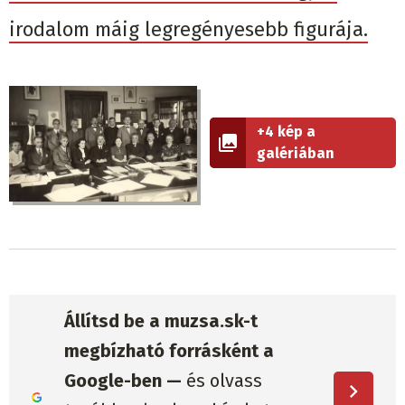
irodalom máig legregényesebb figurája.
+4 kép a
galériában
Állítsd be a muzsa.sk-t
megbízható forrásként a
Google-ben —
és olvass