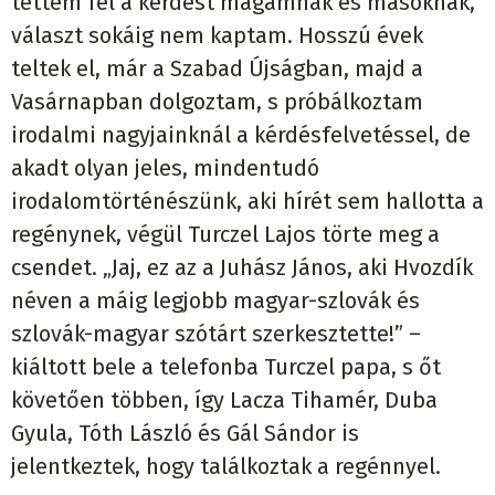
tettem fel a kérdést magamnak és másoknak,
választ sokáig nem kaptam. Hosszú évek
teltek el, már a Szabad Újságban, majd a
Vasárnapban dolgoztam, s próbálkoztam
irodalmi nagyjainknál a kérdésfelvetéssel, de
akadt olyan jeles, mindentudó
irodalomtörténészünk, aki hírét sem hallotta a
regénynek, végül Turczel Lajos törte meg a
csendet. „Jaj, ez az a Juhász János, aki Hvozdík
néven a máig legjobb magyar-szlovák és
szlovák-magyar szótárt szerkesztette!” –
kiáltott bele a telefonba Turczel papa, s őt
követően többen, így Lacza Tihamér, Duba
Gyula, Tóth László és Gál Sándor is
jelentkeztek, hogy találkoztak a regénnyel.