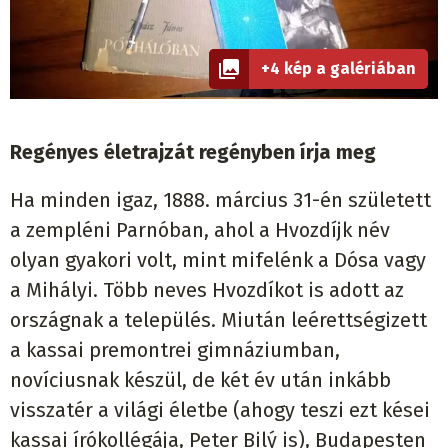
+4 kép a galériában
Regényes életrajzát regényben írja meg
Ha minden igaz, 1888. március 31-én született
a zempléni Parnóban, ahol a Hvozdíjk név
olyan gyakori volt, mint mifelénk a Dósa vagy
a Mihályi. Több neves Hvozdíkot is adott az
országnak a település. Miután leérettségizett
a kassai premontrei gimnáziumban,
novíciusnak készül, de két év után inkább
visszatér a világi életbe (ahogy teszi ezt kései
kassai írókollégája, Peter Bilý is), Budapesten