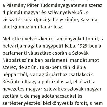
a Pázmány Péter Tudományegyetemen szerez
diplomát magyar és szláv nyelvekből, s
visszatér kora ifjúsága helyszínére, Kassára,
ahol gimnáziumi tanár lesz.
Mellette nyelvészkedik, tankönyveket fordít, s
beleártja magát a nagypolitikába. 1925-ben a
parlamenti választások során a Szlovák
Néppárt színeiben parlamenti mandátumot
szerez, de az ún. Tuka-per után kilép a
néppártból, s az agrárpárthoz csatlakozik.
Később felhagy a politizálással, elkészíti a
nevezetes magyar-szlovák és szlovák-magyar
szótárait, de még adótanácsadási és
sertéstenyésztési kézikönyvet is fordít, s nem