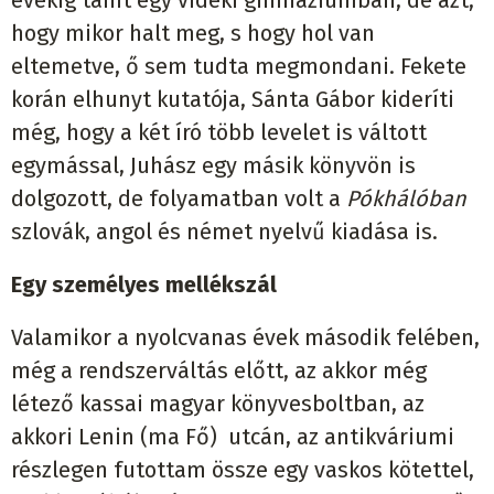
évekig tanít egy vidéki gimnáziumban, de azt,
hogy mikor halt meg, s hogy hol van
eltemetve, ő sem tudta megmondani. Fekete
korán elhunyt kutatója, Sánta Gábor kideríti
még, hogy a két író több levelet is váltott
egymással, Juhász egy másik könyvön is
dolgozott, de folyamatban volt a
Pókhálóban
szlovák, angol és német nyelvű kiadása is.
Egy személyes mellékszál
Valamikor a nyolcvanas évek második felében,
még a rendszerváltás előtt, az akkor még
létező kassai magyar könyvesboltban, az
akkori Lenin (ma Fő) utcán, az antikváriumi
részlegen futottam össze egy vaskos kötettel,