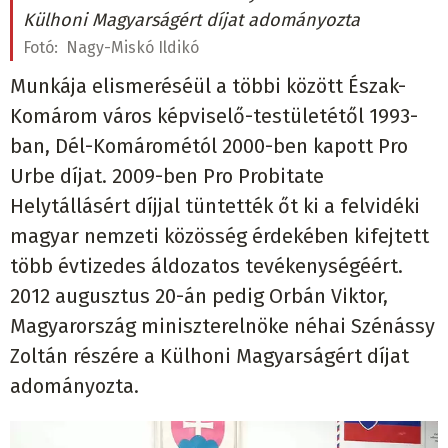
Külhoni Magyarságért díjat adományozta
Fotó:
Nagy-Miskó Ildikó
Munkája elismeréséül a többi között Észak-
Komárom város képviselő-testületétől 1993-
ban, Dél-Komárométól 2000-ben kapott Pro
Urbe díjat. 2009-ben Pro Probitate
Helytállásért díjjal tüntették őt ki a felvidéki
magyar nemzeti közösség érdekében kifejtett
több évtizedes áldozatos tevékenységéért.
2012 augusztus 20-án pedig Orbán Viktor,
Magyarország miniszterelnöke néhai Szénássy
Zoltán részére a Külhoni Magyarságért díjat
adományozta.