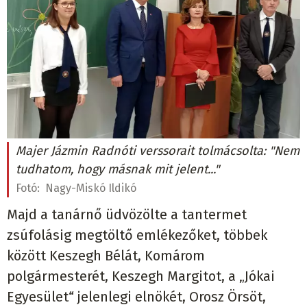
Majer Jázmin Radnóti verssorait tolmácsolta: "Nem
tudhatom, hogy másnak mit jelent..."
Fotó:
Nagy-Miskó Ildikó
Majd a tanárnő üdvözölte a tantermet
zsúfolásig megtöltő emlékezőket, többek
között Keszegh Bélát, Komárom
polgármesterét, Keszegh Margitot, a „Jókai
Egyesület“ jelenlegi elnökét, Orosz Örsöt,