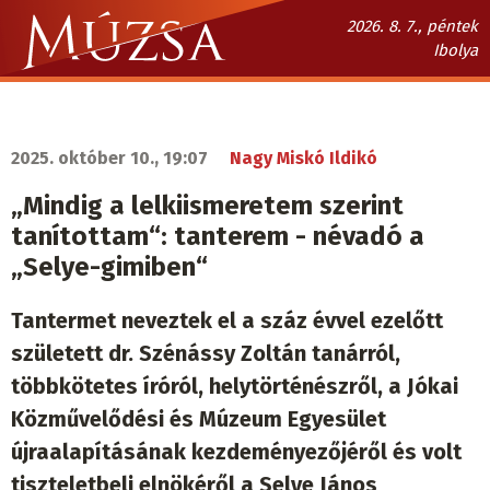
Ugrás
2026. 8. 7., péntek
a
Ibolya
tartalomra
Múzsa.sk
fő
navigáció
2025. október 10., 19:07
Nagy Miskó Ildikó
„Mindig a lelkiismeretem szerint
tanítottam“: tanterem - névadó a
„Selye-gimiben“
Tantermet neveztek el a száz évvel ezelőtt
született dr. Szénássy Zoltán tanárról,
többkötetes íróról, helytörténészről, a Jókai
Közművelődési és Múzeum Egyesület
újraalapításának kezdeményezőjéről és volt
tiszteletbeli elnökéről a Selye János