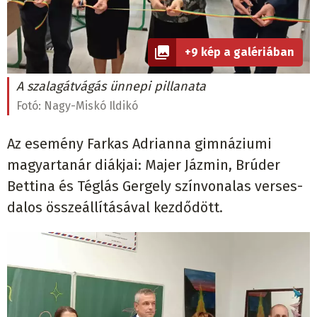
+9 kép a galériában
A szalagátvágás ünnepi pillanata
Fotó:
Nagy-Miskó Ildikó
Az esemény Farkas Adrianna gimnáziumi
magyartanár diákjai: Majer Jázmin, Brúder
Bettina és Téglás Gergely színvonalas verses-
dalos összeállításával kezdődött.