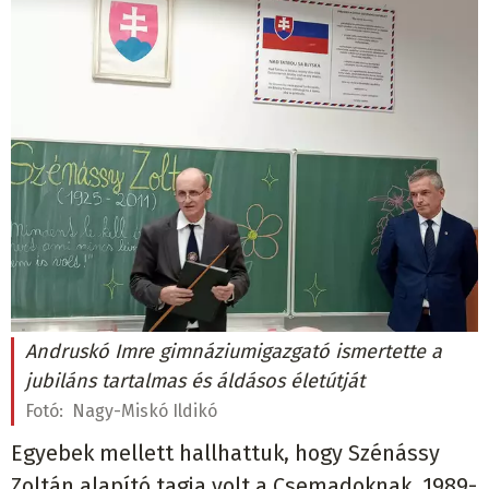
Andruskó Imre gimnáziumigazgató ismertette a
jubiláns tartalmas és áldásos életútját
Fotó:
Nagy-Miskó Ildikó
Egyebek mellett hallhattuk, hogy Szénássy
Zoltán alapító tagja volt a Csemadoknak, 1989-