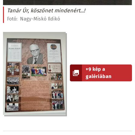
Tanár Úr, köszönet mindenért...!
Fotó:
Nagy-Miskó Ildikó
+9 kép a
galériában