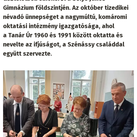
Gimnázium földszintjén. Az október tizedikei
névadó ünnepséget a nagymúltú, komáromi
oktatási intézmény igazgatósága, ahol
a Tanár Úr 1960 és 1991 között oktatta és
nevelte az ifjúságot, a Szénássy családdal
együtt szervezte.