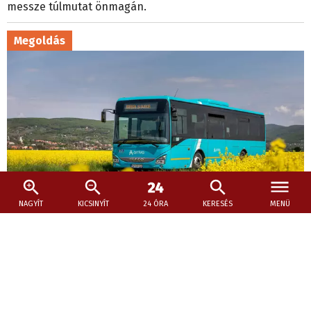
messze túlmutat önmagán.
Megoldás
NAGYÍT
KICSINYÍT
24 ÓRA
KERESÉS
MENÜ
2026. július 9., 20:11
Borozzon nyugodtan Kürtön, a busz majd
hazaviszi!