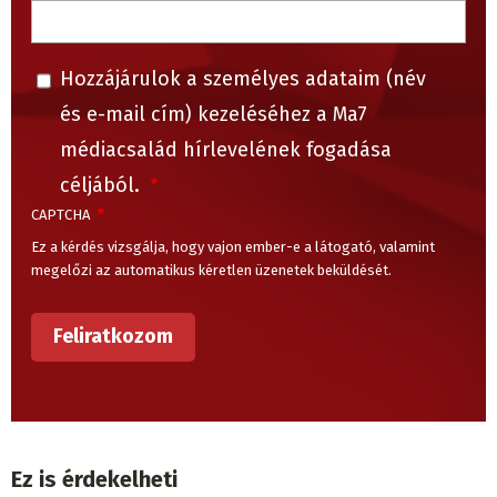
Hozzájárulok a személyes adataim (név
és e-mail cím) kezeléséhez a Ma7
médiacsalád hírlevelének fogadása
céljából.
CAPTCHA
Ez a kérdés vizsgálja, hogy vajon ember-e a látogató, valamint
megelőzi az automatikus kéretlen üzenetek beküldését.
Ez is érdekelheti