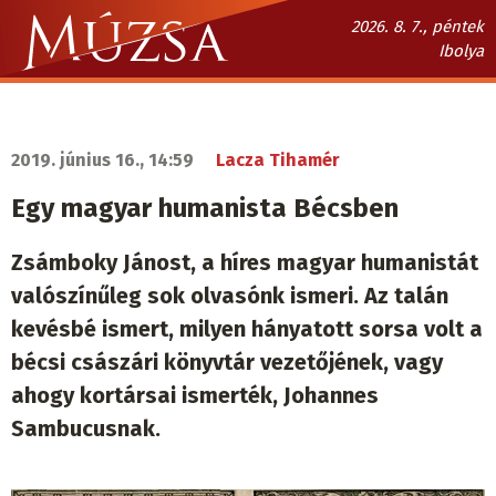
Ugrás
2026. 8. 7., péntek
a
Ibolya
tartalomra
Múzsa.sk
fő
navigáció
2019. június 16., 14:59
Lacza Tihamér
Egy magyar humanista Bécsben
Zsámboky Jánost, a híres magyar humanistát
valószínűleg sok olvasónk ismeri. Az talán
kevésbé ismert, milyen hányatott sorsa volt a
bécsi császári könyvtár vezetőjének, vagy
ahogy kortársai ismerték, Johannes
Sambucusnak.