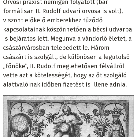
Orvosi praxist nemigen folyatott (bár
formálisan II. Rudolf udvari orvosa is volt),
viszont előkelő emberekhez fűződő
kapcsolatainak köszönhetően a bécsi udvarba
is bejáratos lett. Megunva a vándorló életet, a
császárvárosban telepedett le. Három
császárt is szolgált, de különösen a legutolsó
„főnöke”, II. Rudolf meglehetősen félvállról
vette azt a kötelességét, hogy az őt szolgáló
alattvalóinak időben fizetést is illene adnia.