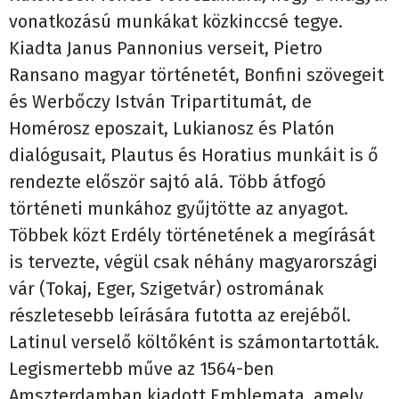
vonatkozású munkákat közkinccsé tegye.
Kiadta Janus Pannonius verseit, Pietro
Ransano magyar történetét, Bonfini szövegeit
és Werbőczy István Tripartitumát, de
Homérosz eposzait, Lukianosz és Platón
dialógusait, Plautus és Horatius munkáit is ő
rendezte először sajtó alá. Több átfogó
történeti munkához gyűjtötte az anyagot.
Többek közt Erdély történetének a megírását
is tervezte, végül csak néhány magyarországi
vár (Tokaj, Eger, Szigetvár) ostromának
részletesebb leírására futotta az erejéből.
Latinul verselő költőként is számontartották.
Legismertebb műve az 1564-ben
Amszterdamban kiadott Emblemata, amely