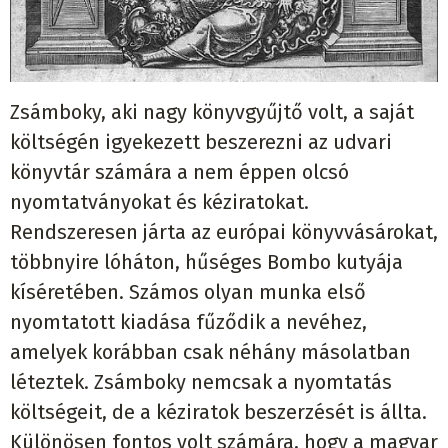
Zsámboky, aki nagy könyvgyűjtő volt, a saját
költségén igyekezett beszerezni az udvari
könyvtár számára a nem éppen olcsó
nyomtatványokat és kéziratokat.
Rendszeresen járta az európai könyvvásárokat,
többnyire lóháton, hűséges Bombo kutyája
kíséretében. Számos olyan munka első
nyomtatott kiadása fűződik a nevéhez,
amelyek korábban csak néhány másolatban
léteztek. Zsámboky nemcsak a nyomtatás
költségeit, de a kéziratok beszerzését is állta.
Különösen fontos volt számára, hogy a magyar