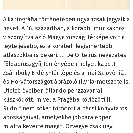
A kartográfia történetében ugyancsak jegyzik a
nevét. A 16. században, a korábbi munkákhoz
viszonyítva az ő Magyarország-térképe volt a
legteljesebb, ez a korabeli legismertebb
atlaszokba is bekerült. De Ortelius nevezetes
földabroszgyűjteményében helyet kapott
Zsámboky Erdély-térképe és a mai Szlovéniát
és Horvátországot ábrázoló Illyria-metszete is.
Utolsó éveiben állandó pénzzavarral
küszködött, mivel a Prágába költözött II.
Rudolf nem sokat törődött a bécsi könyvtáros
adósságaival, amelyekbe jobbára éppen
miatta keverte magát. Özvegye csak úgy