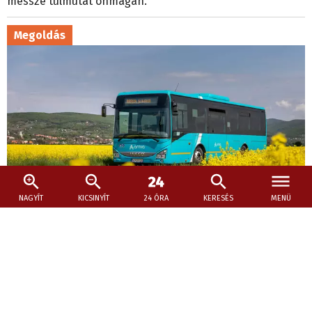
messze túlmutat önmagán.
Megoldás
NAGYÍT
KICSINYÍT
24 ÓRA
KERESÉS
MENÜ
2026. július 9., 20:11
Borozzon nyugodtan Kürtön, a busz majd
hazaviszi!