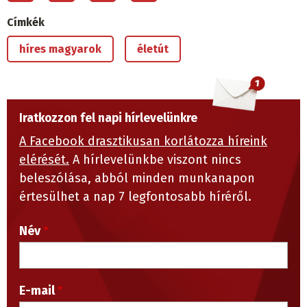
Címkék
híres magyarok
életút
Iratkozzon fel napi hírlevelünkre
A Facebook drasztikusan korlátozza híreink
elérését.
A hírlevelünkbe viszont nincs
beleszólása, abból minden munkanapon
értesülhet a nap 7 legfontosabb híréről.
Név
E-mail