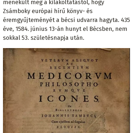
menekült meg a kilakoltatástól, hogy
Zsámboky európai hírű könyv- és
éremgyűjteményét a bécsi udvarra hagyta. 435
éve, 1584. június 13-án hunyt el Bécsben, nem
sokkal 53. születésnapja után.