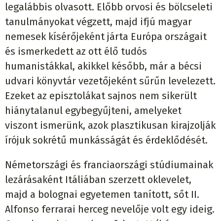
legalábbis olvasott. Előbb orvosi és bölcseleti
tanulmányokat végzett, majd ifjú magyar
nemesek kísérőjeként járta Európa országait
és ismerkedett az ott élő tudós
humanistákkal, akikkel később, már a bécsi
udvari könyvtár vezetőjeként sűrűn levelezett.
Ezeket az episztolákat sajnos nem sikerült
hiánytalanul egybegyűjteni, amelyeket
viszont ismerünk, azok plasztikusan kirajzolják
írójuk sokrétű munkásságát és érdeklődését.
Németországi és franciaországi stúdiumainak
lezárásaként Itáliában szerzett oklevelet,
majd a bolognai egyetemen tanított, sőt II.
Alfonso ferrarai herceg nevelője volt egy ideig.