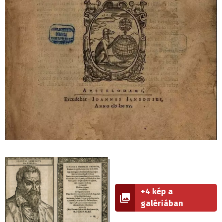
+4 kép a
galériában