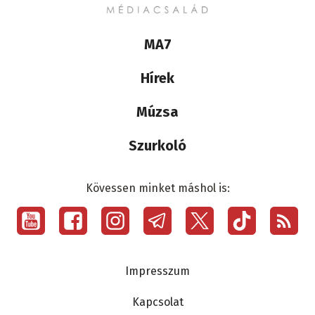
Lábléc
MA7
médiacsalád
Hírek
Múzsa
Szurkoló
Kövessen minket máshol is:
Social
menu
Lábléc
Impresszum
Kapcsolat