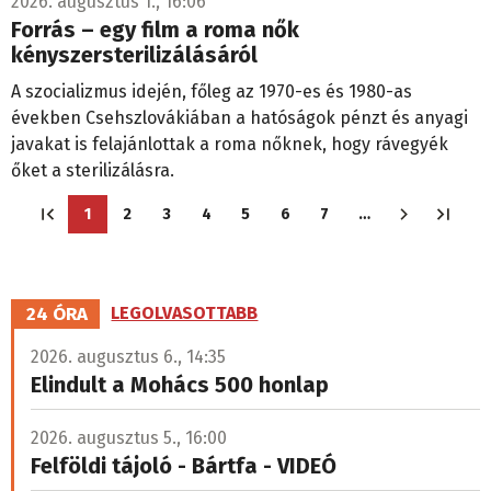
2026. augusztus 1., 16:06
Forrás – egy film a roma nők
kényszersterilizálásáról
A szocializmus idején, főleg az 1970-es és 1980-as
években Csehszlovákiában a hatóságok pénzt és anyagi
javakat is felajánlottak a roma nőknek, hogy rávegyék
őket a sterilizálásra.
Oldalszámozás
1
2
3
4
5
6
7
…
Jelenlegi
Oldal
Oldal
Oldal
Oldal
Oldal
Oldal
oldal
24 ÓRA
LEGOLVASOTTABB
2026. augusztus 6., 14:35
Elindult a Mohács 500 honlap
2026. augusztus 5., 16:00
Felföldi tájoló - Bártfa - VIDEÓ