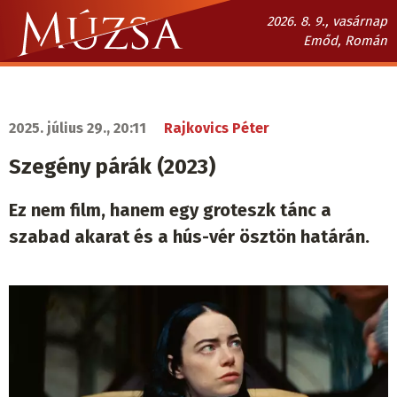
Ugrás
2026. 8. 9., vasárnap
a
Emőd, Román
tartalomra
Múzsa.sk
fő
navigáció
2025. július 29., 20:11
Rajkovics Péter
Szegény párák (2023)
Ez nem film, hanem egy groteszk tánc a
szabad akarat és a hús-vér ösztön határán.