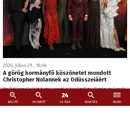
2026. július 29., 10:06
A görög kormányfő köszönetet mondott
Christopher Nolannek az Odüsszeiáért
Az Odüsszeia két hete vezeti a bevételi toplistát az észak-
amerikai mozikban, és világszerte már több mint 640
NAGYÍT
KICSINYÍT
24 ÓRA
KERESÉS
MENÜ
millió dolláros bevételt ért el.
Hamarosan érkezik