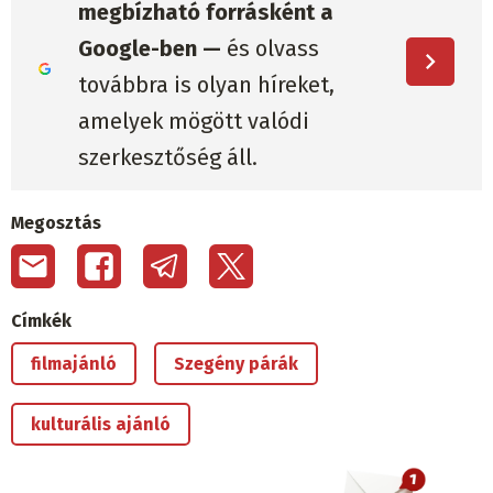
megbízható forrásként a
Google-ben —
és olvass
továbbra is olyan híreket,
amelyek mögött valódi
szerkesztőség áll.
Megosztás
Címkék
filmajánló
Szegény párák
kulturális ajánló