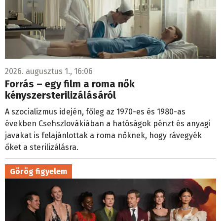
2026. augusztus 1., 16:06
Forrás – egy film a roma nők
kényszersterilizálásáról
A szocializmus idején, főleg az 1970-es és 1980-as
években Csehszlovákiában a hatóságok pénzt és anyagi
javakat is felajánlottak a roma nőknek, hogy rávegyék
őket a sterilizálásra.
Görög figyelem