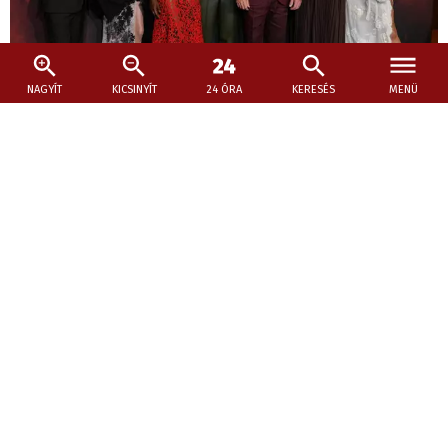
NAGYÍT
KICSINYÍT
24 ÓRA
KERESÉS
MENÜ
2026. július 29., 10:06
A görög kormányfő köszönetet mondott
Christopher Nolannek az Odüsszeiáért
Az Odüsszeia két hete vezeti a bevételi toplistát az észak-
amerikai mozikban, és világszerte már több mint 640
millió dolláros bevételt ért el.
Hamarosan érkezik