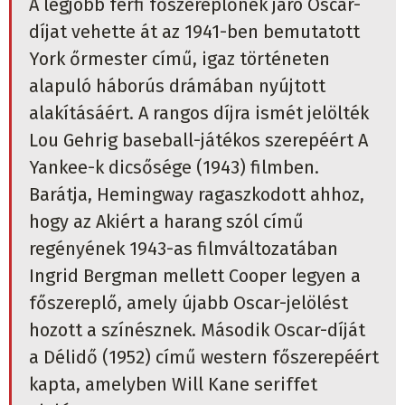
A legjobb férfi főszereplőnek járó Oscar-
díjat vehette át az 1941-ben bemutatott
York őrmester című, igaz történeten
alapuló háborús drámában nyújtott
alakításáért. A rangos díjra ismét jelölték
Lou Gehrig baseball-játékos szerepéért A
Yankee-k dicsősége (1943) filmben.
Barátja, Hemingway ragaszkodott ahhoz,
hogy az Akiért a harang szól című
regényének 1943-as filmváltozatában
Ingrid Bergman mellett Cooper legyen a
főszereplő, amely újabb Oscar-jelölést
hozott a színésznek. Második Oscar-díját
a Délidő (1952) című western főszerepéért
kapta, amelyben Will Kane seriffet