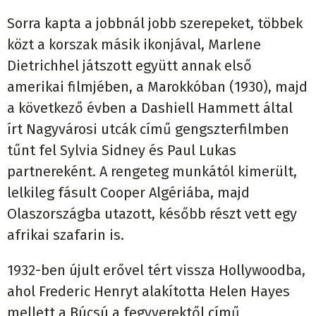
Sorra kapta a jobbnál jobb szerepeket, többek
közt a korszak másik ikonjával, Marlene
Dietrichhel játszott együtt annak első
amerikai filmjében, a Marokkóban (1930), majd
a következő évben a Dashiell Hammett által
írt Nagyvárosi utcák című gengszterfilmben
tűnt fel Sylvia Sidney és Paul Lukas
partnereként. A rengeteg munkától kimerült,
lelkileg fásult Cooper Algériába, majd
Olaszországba utazott, később részt vett egy
afrikai szafarin is.
1932-ben újult erővel tért vissza Hollywoodba,
ahol Frederic Henryt alakította Helen Hayes
mellett a Búcsú a fegyverektől című