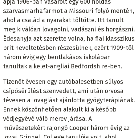
apja 1906-ban vásárolt egy 600 holdas
szarvasmarhafarmot a Missouri folyó mentén,
ahol a család a nyarakat töltötte. Itt tanult
meg kiválóan lovagolni, vadászni és horgászni.
Édesanyja azt szerette volna, ha fiai klasszikus
brit neveltetésben részesülnek, ezért 1909-től
három évig egy bentlakásos iskolában
tanultak a kelet-angliai Bedfordshire-ben.
Tizenöt évesen egy autóbalesetben súlyos
csípősérülést szenvedett, ami után orvosa
tévesen a lovaglást ajánlotta gyógyterápiának.
Ennek köszönhetően alakult ki a később
védjegyévé váló merev járása. A
művészetekért rajongó Cooper három évig az
iowai Grinnell College tanulója volt, ahol