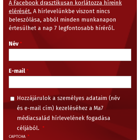
A Facebook drasztikusan korlátozza híreink
elérését.
A hírlevelünkbe viszont nincs
beleszólása, abból minden munkanapon
értesülhet a nap 7 legfontosabb híréről.
Név
E-mail
Hozzájárulok a személyes adataim (név
és e-mail cím) kezeléséhez a Ma7
médiacsalád hírlevelének fogadása
céljából.
CAPTCHA