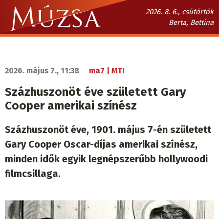
Ugrás
2026. 8. 6., csütörtök
a
Berta, Bettina
tartalomra
Múzsa.sk
fő
navigáció
2026. május 7., 11:38
ma7 | MTI
Százhuszonöt éve született Gary
Cooper amerikai színész
Százhuszonöt éve, 1901. május 7-én született
Gary Cooper Oscar-díjas amerikai színész,
minden idők egyik legnépszerűbb hollywoodi
filmcsillaga.