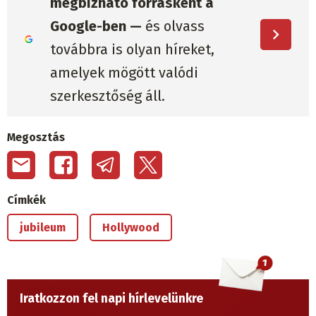
megbízható forrásként a
Google-ben —
és olvass
továbbra is olyan híreket,
amelyek mögött valódi
szerkesztőség áll.
Megosztás
Címkék
jubileum
Hollywood
Iratkozzon fel napi hírlevelünkre