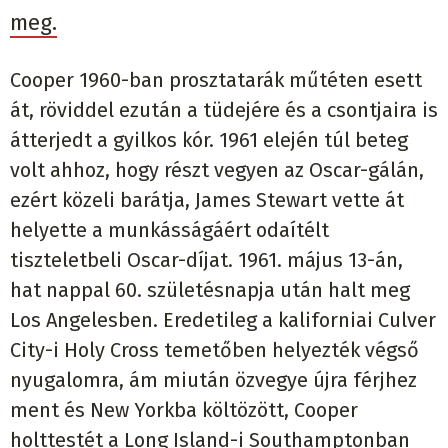
meg.
Cooper 1960-ban prosztatarák műtéten esett
át, röviddel ezután a tüdejére és a csontjaira is
átterjedt a gyilkos kór. 1961 elején túl beteg
volt ahhoz, hogy részt vegyen az Oscar-gálán,
ezért közeli barátja, James Stewart vette át
helyette a munkásságáért odaítélt
tiszteletbeli Oscar-díjat. 1961. május 13-án,
hat nappal 60. születésnapja után halt meg
Los Angelesben. Eredetileg a kaliforniai Culver
City-i Holy Cross temetőben helyezték végső
nyugalomra, ám miután özvegye újra férjhez
ment és New Yorkba költözött, Cooper
holttestét a Long Island-i Southamptonban