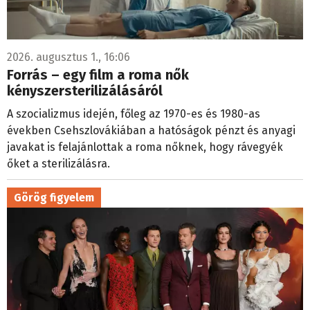
2026. augusztus 1., 16:06
Forrás – egy film a roma nők
kényszersterilizálásáról
A szocializmus idején, főleg az 1970-es és 1980-as
években Csehszlovákiában a hatóságok pénzt és anyagi
javakat is felajánlottak a roma nőknek, hogy rávegyék
őket a sterilizálásra.
Görög figyelem