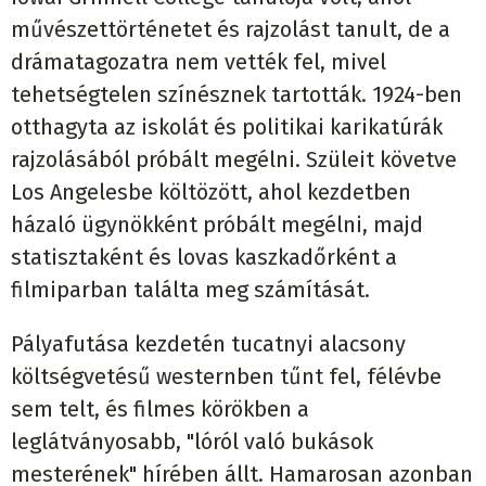
művészettörténetet és rajzolást tanult, de a
drámatagozatra nem vették fel, mivel
tehetségtelen színésznek tartották. 1924-ben
otthagyta az iskolát és politikai karikatúrák
rajzolásából próbált megélni. Szüleit követve
Los Angelesbe költözött, ahol kezdetben
házaló ügynökként próbált megélni, majd
statisztaként és lovas kaszkadőrként a
filmiparban találta meg számítását.
Pályafutása kezdetén tucatnyi alacsony
költségvetésű westernben tűnt fel, félévbe
sem telt, és filmes körökben a
leglátványosabb, "lóról való bukások
mesterének" hírében állt. Hamarosan azonban