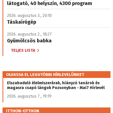
2026. július 29., 10:06
A görög kormányfő köszönetet mondott
Christopher Nolannek az Odüsszeiáért
Az Odüsszeia két hete vezeti a bevételi toplistát az észak-
amerikai mozikban, és világszerte már több mint 640
millió dolláros bevételt ért el.
Hamarosan érkezik