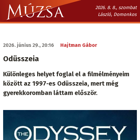
Ugrás
2026. 8. 8., szombat
a
László, Domonkos
tartalomra
Múzsa.sk
fő
navigáció
2026. június 29., 20:16
Hajtman Gábor
Odüsszeia
Különleges helyet foglal el a filmélményeim
között az 1997-es Odüsszeia, mert még
gyerekkoromban láttam először.