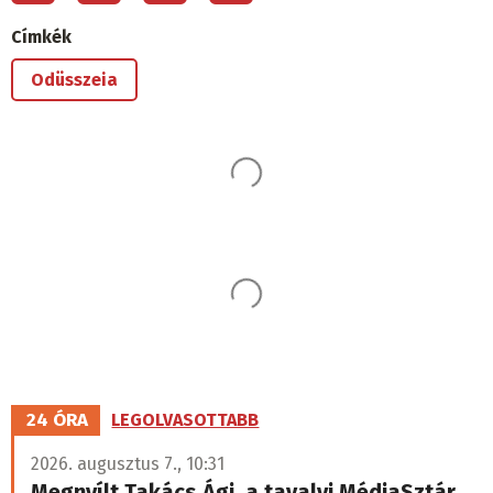
Címkék
Odüsszeia
Ez is érdekelheti
Filmajánló