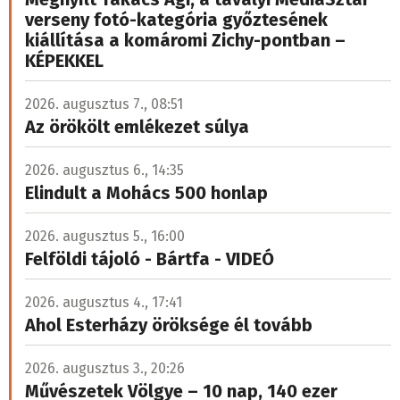
2026. augusztus 1., 16:06
Forrás – egy film a roma nők
kényszersterilizálásáról
A szocializmus idején, főleg az 1970-es és 1980-as
években Csehszlovákiában a hatóságok pénzt és anyagi
javakat is felajánlottak a roma nőknek, hogy rávegyék
őket a sterilizálásra.
Görög figyelem