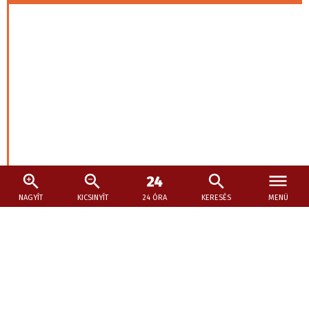
2026. július 27., 20:23
Jó hír a filmrajongóknak, készül a Fekete
Párduc 3. része
NAGYÍT
KICSINYÍT
24 ÓRA
KERESÉS
MENÜ
A 2028 decemberében debütáló folytatást is Ryan Coogler
rendezi, Leticia Wright ismét Shuri, Winston Duke pedig
M’Baku szerepében látható.
Szubjektív