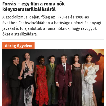
Forrás – egy film a roma nők
kényszersterilizálásáról
A szocializmus idején, főleg az 1970-es és 1980-as
években Csehszlovákiában a hatóságok pénzt és anyagi
javakat is felajánlottak a roma nőknek, hogy rávegyék
őket a sterilizálásra.
Görög figyelem