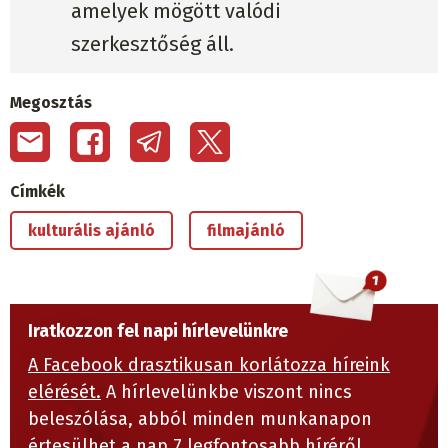
amelyek mögött valódi
szerkesztőség áll.
Megosztás
Címkék
kulturális ajánló
filmajánló
Iratkozzon fel napi hírlevelünkre
A Facebook drasztikusan korlátozza híreink
elérését.
A hírlevelünkbe viszont nincs
beleszólása, abból minden munkanapon
értesülhet a nap 7 legfontosabb híréről.