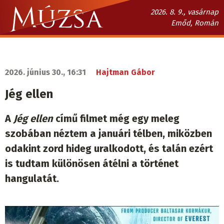
Ugrás
2026. 8. 9., vasárnap
a
Emőd, Román
tartalomra
Múzsa.sk
fő
navigáció
2026. június 30., 16:31
Hajtman Gábor
Jég ellen
A
Jég ellen
című filmet még egy meleg
szobában néztem a januári télben, miközben
odakint zord hideg uralkodott, és talán ezért
is tudtam különösen átélni a történet
hangulatát.