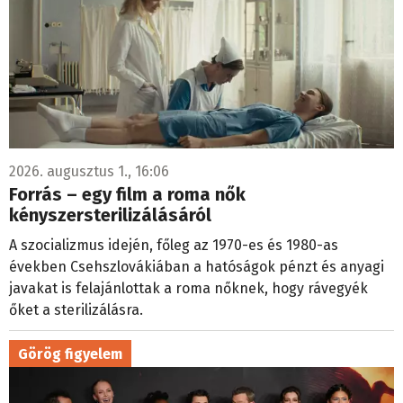
2026. augusztus 1., 16:06
Forrás – egy film a roma nők
kényszersterilizálásáról
A szocializmus idején, főleg az 1970-es és 1980-as
években Csehszlovákiában a hatóságok pénzt és anyagi
javakat is felajánlottak a roma nőknek, hogy rávegyék
őket a sterilizálásra.
Görög figyelem