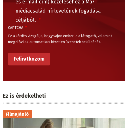
és e-mail cím) kezeléséhez a Ma7
médiacsalád hírlevelének fogadása
céljából.
CAPTCHA
Ez a kérdés vizsgálja, hogy vajon ember-e a látogató, valamint
megelőzi az automatikus kéretlen üzenetek beküldését.
Ez is érdekelheti
Filmajánló