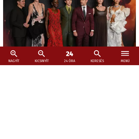
NAGYÍT
KICSINYÍT
24 ÓRA
KERESÉS
MENÜ
2026. július 29., 10:06
A görög kormányfő köszönetet mondott
Christopher Nolannek az Odüsszeiáért
Az Odüsszeia két hete vezeti a bevételi toplistát az észak-
amerikai mozikban, és világszerte már több mint 640
millió dolláros bevételt ért el.