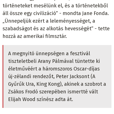
történeteket mesélünk el, és a történetekből
áll össze egy civilizáció” - mondta Jane Fonda.
„Ünnepeljük ezért a leleményességet, a
szabadságot és az alkotás hevességét” - tette
hozzá az amerikai filmsztár.
A megnyitó ünnepségen a fesztivál
tiszteletbeli Arany Pálmával tüntette ki
életművéért a háromszoros Oscar-díjas
új-zélandi rendezőt, Peter Jacksont (A
Gyűrűk Ura, King Kong), akinek a szobrot a
Zsákos Frodó szerepében ismertté vált
Elijah Wood színész adta át.