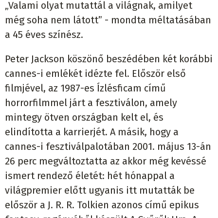
„Valami olyat mutattál a világnak, amilyet
még soha nem látott” - mondta méltatásában
a 45 éves színész.
Peter Jackson köszönő beszédében két korábbi
cannes-i emlékét idézte fel. Először első
filmjével, az 1987-es Ízlésficam című
horrorfilmmel járt a fesztiválon, amely
mintegy ötven országban kelt el, és
elindította a karrierjét. A másik, hogy a
cannes-i fesztiválpalotában 2001. május 13-án
26 perc megváltoztatta az akkor még kevéssé
ismert rendező életét: hét hónappal a
világpremier előtt ugyanis itt mutatták be
először a J. R. R. Tolkien azonos című epikus