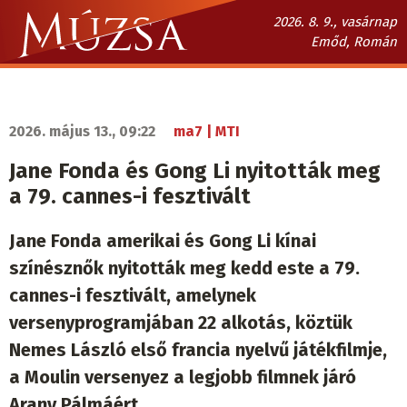
Ugrás
2026. 8. 9., vasárnap
a
Emőd, Román
tartalomra
Múzsa.sk
fő
navigáció
2026. május 13., 09:22
ma7 | MTI
Jane Fonda és Gong Li nyitották meg
a 79. cannes-i fesztivált
Jane Fonda amerikai és Gong Li kínai
színésznők nyitották meg kedd este a 79.
cannes-i fesztivált, amelynek
versenyprogramjában 22 alkotás, köztük
Nemes László első francia nyelvű játékfilmje,
a Moulin versenyez a legjobb filmnek járó
Arany Pálmáért.