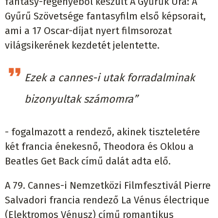
fantasy-regényéből készült A Gyűrűk Ura: A
Gyűrű Szövetsége fantasyfilm első képsorait,
ami a 17 Oscar-díjat nyert filmsorozat
világsikerének kezdetét jelentette.
Ezek a cannes-i utak forradalminak
bizonyultak számomra”
- fogalmazott a rendező, akinek tiszteletére
két francia énekesnő, Theodora és Oklou a
Beatles Get Back című dalát adta elő.
A 79. Cannes-i Nemzetközi Filmfesztivál Pierre
Salvadori francia rendező La Vénus électrique
(Elektromos Vénusz) című romantikus