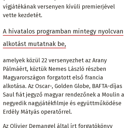
vígjátékának versenyen kívüli premierjével
vette kezdetét.
A hivatalos programban mintegy nyolcvan
alkotást mutatnak be,
amelyek közül 22 versenyezhet az Arany
Pálmáért, köztük Nemes László részben
Magyarországon forgatott első francia
alkotása. Az Oscar-, Golden Globe, BAFTA-díjas
Saul fiát jegyző magyar rendezőnek a Moulin a
negyedik nagyjátékfilmje és együttműködése
Erdély Mátyás operatőrrel.
Az Olivier Demangel által írt forgatókönyv