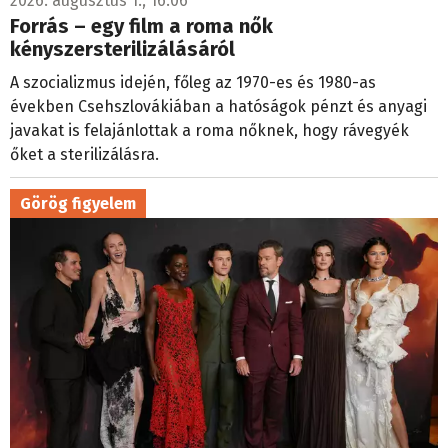
2026. augusztus 1., 16:06
Forrás – egy film a roma nők
kényszersterilizálásáról
A szocializmus idején, főleg az 1970-es és 1980-as
években Csehszlovákiában a hatóságok pénzt és anyagi
javakat is felajánlottak a roma nőknek, hogy rávegyék
őket a sterilizálásra.
Görög figyelem