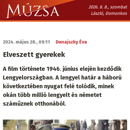
Ugrás
2026. 8. 8., szombat
a
László, Domonkos
tartalomra
Múzsa.sk
fő
navigáció
2024. május 28., 09:11
Dunajszky Éva
Elveszett gyerekek
A film története 1946. június elején kezdődik
Lengyelországban. A lengyel határ a háború
következtében nyugat felé tolódik, minek
okán több millió lengyelt és németet
száműznek otthonából.