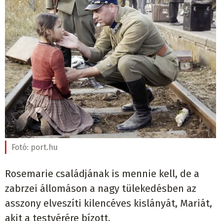
Fotó:
port.hu
Rosemarie családjának is mennie kell, de a
zabrzei állomáson a nagy tülekedésben az
asszony elveszíti kilencéves kislányát, Mariát,
akit a testvérére bízott.