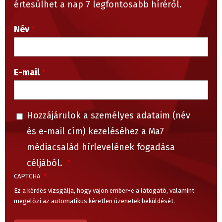
értesülhet a nap 7 legfontosabb híréről.
Név
E-mail
Hozzájárulok a személyes adataim (név
és e-mail cím) kezeléséhez a Ma7
médiacsalád hírlevelének fogadása
céljából.
CAPTCHA
Ez a kérdés vizsgálja, hogy vajon ember-e a látogató, valamint
megelőzi az automatikus kéretlen üzenetek beküldését.